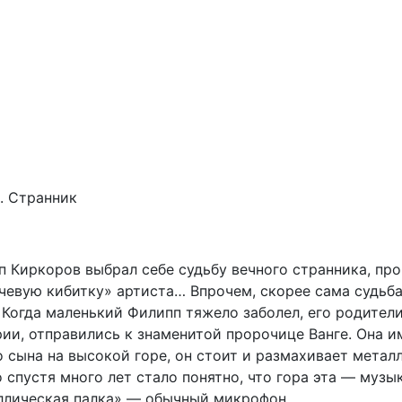
1. Странник
п Киркоров выбрал себе судьбу вечного странника, пр
чевую кибитку» артиста… Впрочем, скорее сама судьба
 Когда маленький Филипп тяжело заболел, его родители
ии, отправились к знаменитой пророчице Ванге. Она и
 сына на высокой горе, он стоит и размахивает метал
 спустя много лет стало понятно, что гора эта — музы
ллическая палка» — обычный микрофон…