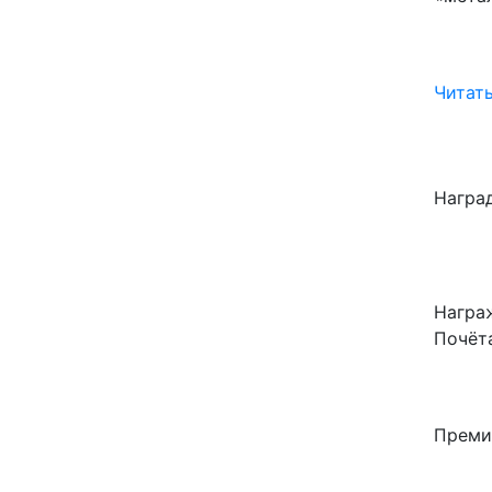
Читать
Награ
Награ
Почёт
Преми