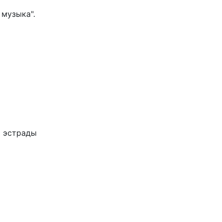
 музыка".
й эстрады