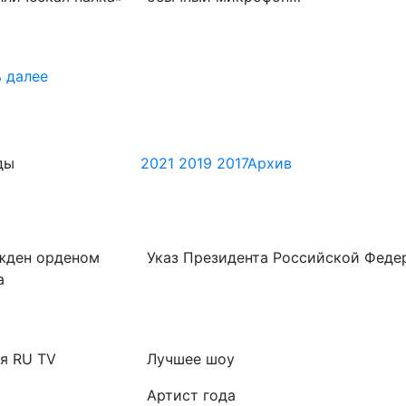
 далее
ды
2021
2019
2017
Архив
жден орденом
Указ Президента Российской Федера
а
я RU TV
Лучшее шоу
Артист года