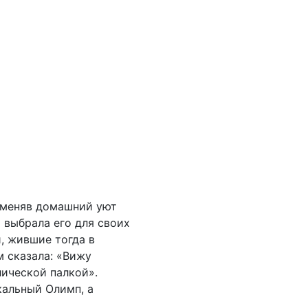
оменяв домашний уют
 выбрала его для своих
, жившие тогда в
м сказала: «Вижу
лической палкой».
кальный Олимп, а